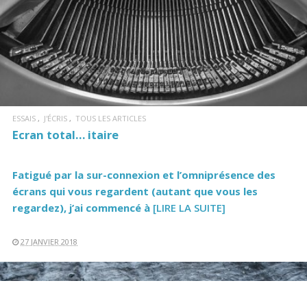
LIRE LA SUITE
ESSAIS
J'ÉCRIS
TOUS LES ARTICLES
Ecran total… itaire
Fatigué par la sur-connexion et l’omniprésence des
écrans qui vous regardent (autant que vous les
regardez), j’ai commencé à
[LIRE LA SUITE]
27 JANVIER 2018