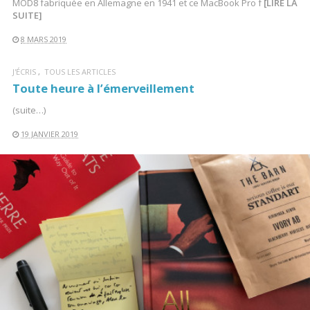
MOD8 fabriquée en Allemagne en 1941 et ce MacBook Pro f
[LIRE LA
SUITE]
8 MARS 2019
J'ÉCRIS
TOUS LES ARTICLES
Toute heure à l’émerveillement
(suite…)
19 JANVIER 2019
LIRE LA SUITE