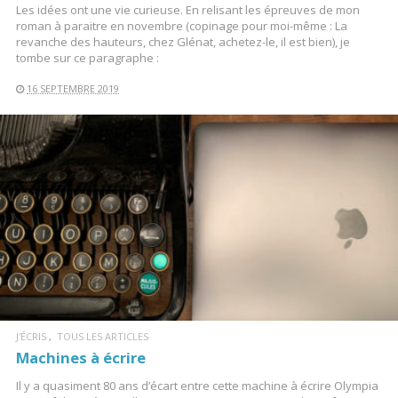
Les idées ont une vie curieuse. En relisant les épreuves de mon
roman à paraitre en novembre (copinage pour moi-même : La
revanche des hauteurs, chez Glénat, achetez-le, il est bien), je
tombe sur ce paragraphe :
16 SEPTEMBRE 2019
LIRE LA SUITE
J'ÉCRIS
TOUS LES ARTICLES
Machines à écrire
Il y a quasiment 80 ans d’écart entre cette machine à écrire Olympia