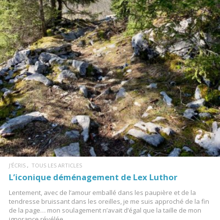
LIRE LA SUITE
J'ÉCRIS
TOUS LES ARTICLES
L’iconique déménagement de Lex Luthor
Lentement, avec de l’amour emballé dans les paupière et de la
tendresse bruissant dans les oreilles, je me suis approché de la fin
de la page… mon soulagement n’avait d’égal que la taille de mon
ignorance révélée.