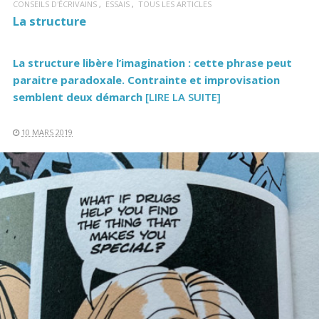
CONSEILS D'ÉCRIVAINS
ESSAIS
TOUS LES ARTICLES
La structure
La structure libère l’imagination : cette phrase peut
paraitre paradoxale. Contrainte et improvisation
semblent deux démarch
[LIRE LA SUITE]
10 MARS 2019