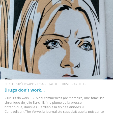
LIRE LA SUITE
CONSEILS D'ÉCRIVAINS
ESSAIS
J'AI LU
TOUS LES ARTICLES
Drugs don’t work…
« Drugs do work… ». Ainsi commençait (de mémoire) une fameuse
chronique de Julie Burchill, fine plume de la presse
britannique, dans le Guardian à la fin des années 90.
Contredisant The Verve, la journaliste rappelait que la puissance