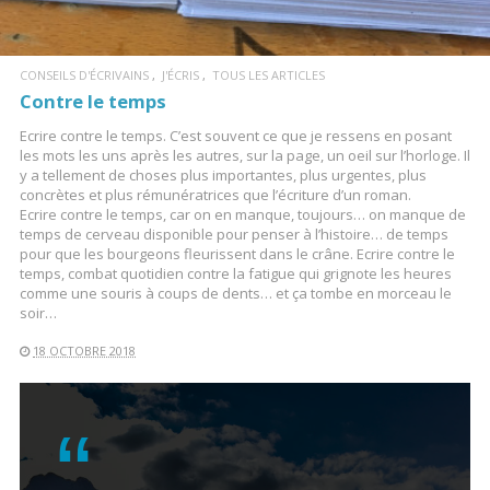
CONSEILS D'ÉCRIVAINS
J'ÉCRIS
TOUS LES ARTICLES
Contre le temps
Ecrire contre le temps. C’est souvent ce que je ressens en posant
les mots les uns après les autres, sur la page, un oeil sur l’horloge. Il
y a tellement de choses plus importantes, plus urgentes, plus
concrètes et plus rémunératrices que l’écriture d’un roman.
Ecrire contre le temps, car on en manque, toujours… on manque de
temps de cerveau disponible pour penser à l’histoire… de temps
pour que les bourgeons fleurissent dans le crâne. Ecrire contre le
temps, combat quotidien contre la fatigue qui grignote les heures
comme une souris à coups de dents… et ça tombe en morceau le
soir…
18 OCTOBRE 2018