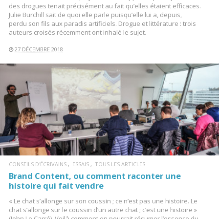
des drogues tenait précisément au fait qu’elles étaient efficaces.
Julie Burchill sait de quoi elle parle puisqu’elle lui a, depuis,
perdu son fils aux paradis artificiels. Drogue et littérature : trois
auteurs croisés récemment ont inhalé le sujet.
27 DÉCEMBRE 2018
LIRE LA SUITE
CONSEILS D'ÉCRIVAINS
ESSAIS
TOUS LES ARTICLES
Brand Content, ou comment raconter une
histoire qui fait vendre
« Le chat s’allonge sur son coussin ; ce n’est pas une histoire. Le
chat s’allonge sur le coussin d’un autre chat ; c’est une histoire »
(John Le Carré). Voilà comment on pourrait résumer l’essence du