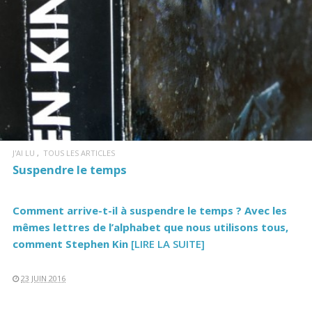
J'AI LU
TOUS LES ARTICLES
Suspendre le temps
Comment arrive-t-il à suspendre le temps ? Avec les
mêmes lettres de l’alphabet que nous utilisons tous,
comment Stephen Kin
[LIRE LA SUITE]
23 JUIN 2016