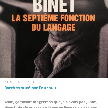
LIRE LA SUITE
J'AI LU
TOUS LES ARTICLES
Barthes sucé par Foucault
Ahhh, ça faisait longtemps que je n’avais pas jubilé,
ricané, rigolé autant en lisant un livre ! Ce n’est pas