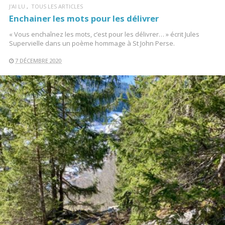
J'AI LU
TOUS LES ARTICLES
Enchainer les mots pour les délivrer
« Vous enchaînez les mots, c’est pour les délivrer… » écrit Jules
Supervielle dans un poème hommage à St John Perse.
7 DÉCEMBRE 2020