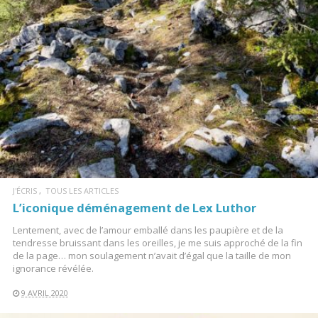
LIRE LA SUITE
J'ÉCRIS
TOUS LES ARTICLES
L’iconique déménagement de Lex Luthor
Lentement, avec de l’amour emballé dans les paupière et de la
tendresse bruissant dans les oreilles, je me suis approché de la fin
de la page… mon soulagement n’avait d’égal que la taille de mon
ignorance révélée.
9 AVRIL 2020