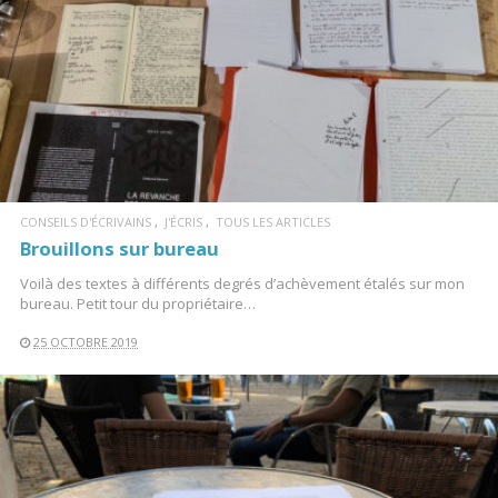
LIRE LA SUITE
CONSEILS D'ÉCRIVAINS
J'ÉCRIS
TOUS LES ARTICLES
Brouillons sur bureau
Voilà des textes à différents degrés d’achèvement étalés sur mon
bureau. Petit tour du propriétaire…
25 OCTOBRE 2019