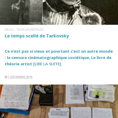
J'AI LU
TOUS LES ARTICLES
Le temps scellé de Tarkovsky
Ce n’est pas si vieux et pourtant c’est un autre monde
: la censure cinématographique soviétique. Le livre de
théorie artist
[LIRE LA SUITE]
1 DÉCEMBRE 2019