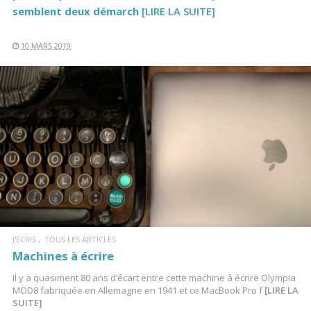
semblent deux démarch
[LIRE LA SUITE]
10 MARS 2019
LIRE LA SUITE
J'ÉCRIS
TOUS LES ARTICLES
Machines à écrire
Il y a quasiment 80 ans d’écart entre cette machine à écrire Olympia
MOD8 fabriquée en Allemagne en 1941 et ce MacBook Pro f
[LIRE LA
SUITE]