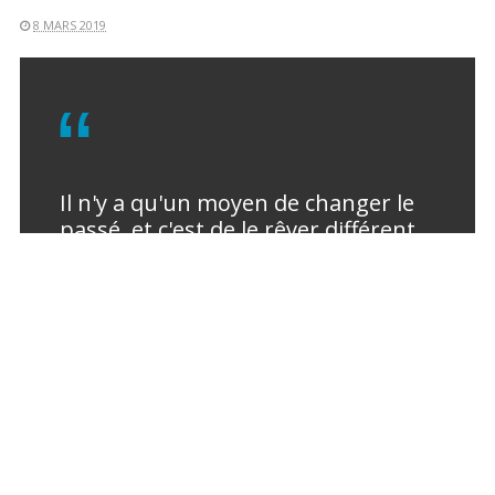
8 MARS 2019
Il n'y a qu'un moyen de changer le
passé, et c'est de le rêver différent.
N'est-ce pas ce que nous faisons
très efficacement de l'avenir ?
ERIC CHEVILLARD
L'EXPLOSION DE LA TORTUE