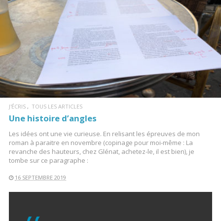
LIRE LA SUITE
J'ÉCRIS
TOUS LES ARTICLES
Une histoire d’angles
Les idées ont une vie curieuse. En relisant les épreuves de mon
roman à paraitre en novembre (copinage pour moi-même : La
revanche des hauteurs, chez Glénat, achetez-le, il est bien), je
tombe sur ce paragraphe :
16 SEPTEMBRE 2019