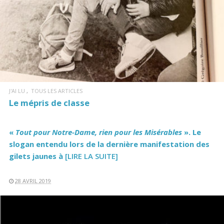
J'AI LU
TOUS LES ARTICLES
Le mépris de classe
«
Tout pour Notre-Dame, rien pour les Misérables
». Le
slogan entendu lors de la dernière manifestation des
gilets jaunes à
[LIRE LA SUITE]
28 AVRIL 2019