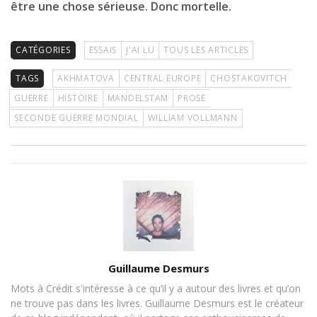
être une chose sérieuse. Donc mortelle.
CATÉGORIES
ESSAIS
J'AI LU
TOUS LES ARTICLES
TAGS
AKHMATOVA
CENTRAL EUROPE
CHOSTAKOVITCH
GUERRE
HISTOIRE
MANDELSTAM
PROSE
SECONDE GUERRE MONDIAL
WILLIAM VOLLMANN
Assigner
Guillaume Desmurs
les
Mots à Crédit s'intéresse à ce qu’il y a autour des livres et qu’on
Auteurs
ne trouve pas dans les livres. Guillaume Desmurs est le créateur