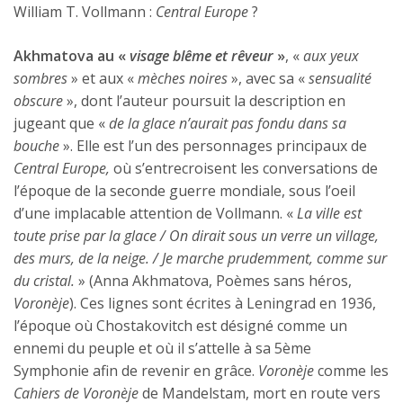
William T. Vollmann :
Central Europe
?
Akhmatova au «
visage blême et rêveur
»
, «
aux yeux
sombres
» et aux «
mèches noires
», avec sa «
sensualité
obscure
», dont l’auteur poursuit la description en
jugeant que «
de la glace n’aurait pas fondu dans sa
bouche
». Elle est l’un des personnages principaux de
Central Europe,
où s’entrecroisent les conversations de
l’époque de la seconde guerre mondiale, sous l’oeil
d’une implacable attention de Vollmann. «
La ville est
toute prise par la glace / On dirait sous un verre un village,
des murs, de la neige. / Je marche prudemment, comme sur
du cristal.
» (Anna Akhmatova, Poèmes sans héros,
Voronèje
). Ces lignes sont écrites à Leningrad en 1936,
l’époque où Chostakovitch est désigné comme un
ennemi du peuple et où il s’attelle à sa 5ème
Symphonie afin de revenir en grâce.
Voronèje
comme les
Cahiers de Voronèje
de Mandelstam, mort en route vers